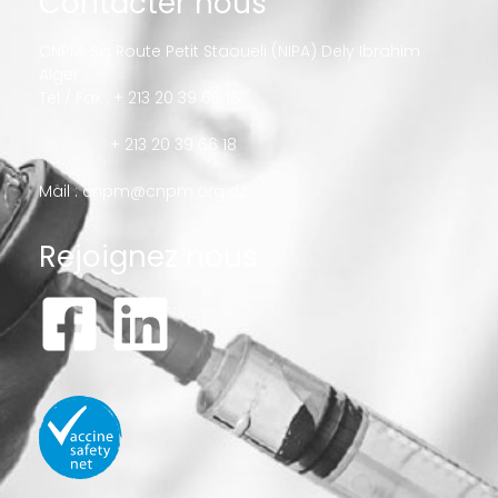
Contacter nous
CNPM, Sis Route Petit Staoueli (NIPA) Dely Ibrahim
Alger
Tel / Fax : + 213 20 39 66 16
+ 213 20 39 66 18
Mail :
cnpm@cnpm.org.dz
Rejoignez nous