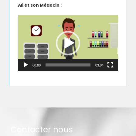
Ali et son Médecin :
Lecteur
vidéo
00:00
03:04
Contacter nous