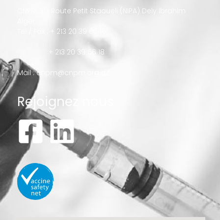
CNPM, Sis Route Petit Staoueli (NIPA) Dely Ibrahim
Alger
Tel / Fax : + 213 20 39 66 16
+ 213 20 39 66 18
Mail :
cnpm@cnpm.org.dz
Rejoignez nous