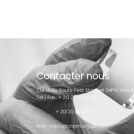
Contacter nous
CNPM, Sis Route Petit Staoueli (NIPA) Dely 
Tel / Fax : + 213 20 39 66 16
+ 213 20 39 66 18
Mail :
cnpm@cnpm.org.dz