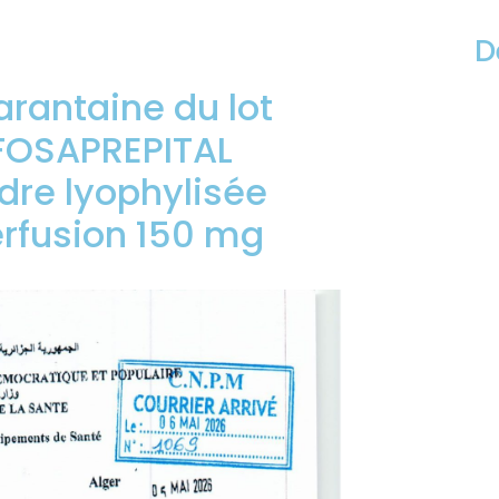
D
rantaine du lot
 FOSAPREPITAL
dre lyophylisée
erfusion 150 mg