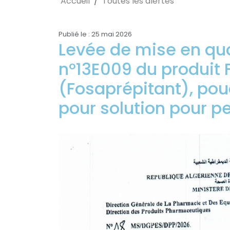
Accueil
Toutes les alertes
Publié le : 25 mai 2026
Levée de mise en qua
n°13E009 du produit
(Fosaprépitant), pou
pour solution pour p