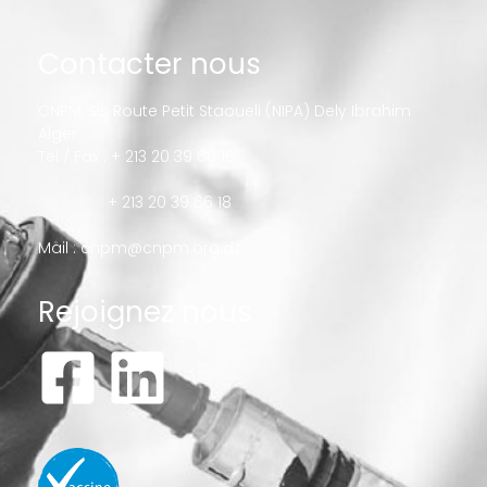
Contacter nous
CNPM, Sis Route Petit Staoueli (NIPA) Dely Ibrahim
Alger
Tel / Fax : + 213 20 39 66 16
+ 213 20 39 66 18
Mail :
cnpm@cnpm.org.dz
Rejoignez nous