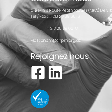
CNPM, Sis Route Petit Staoueli (NIPA) Dely 
Tel / Fax : + 213 20 39 66 16
+ 213 20 39 66 18
Mail :
cnpm@cnpm.org.dz
Rejoignez nous