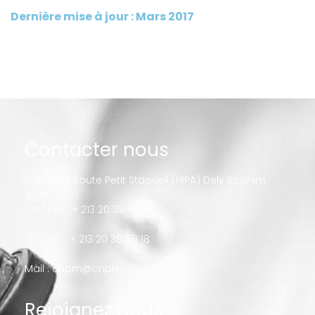
Dernière mise à jour : Mars 2017
Contacter nous
CNPM, Sis Route Petit Staoueli (NIPA) Dely Ibrahim
Alger
Tel / Fax : + 213 20 39 66 16
+ 213 20 39 66 18
Mail :
cnpm@cnpm.org.dz
Rejoignez nous