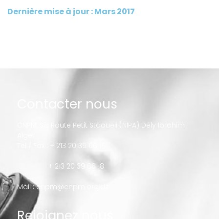
Dernière mise à jour : Mars 2017
Contacter nous
CNPM, Sis Route Petit Staoueli (NIPA) Dely Ibrahim
Alger
Tel / Fax : + 213 20 39 66 16
+ 213 20 39 66 18
Mail :
cnpm@cnpm.org.dz
Rejoignez nous