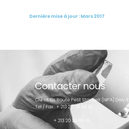
Dernière mise à jour : Mars 2017
Contacter nous
CNPM, Sis Route Petit Staoueli (NIPA) Dely 
Tel / Fax : + 213 20 39 66 16
+ 213 20 39 66 18