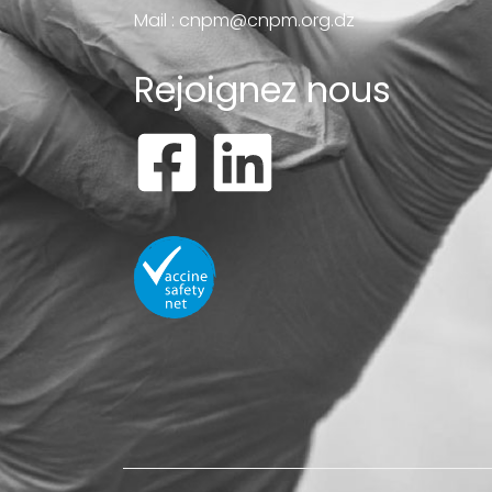
Mail :
cnpm@cnpm.org.dz
Rejoignez nous