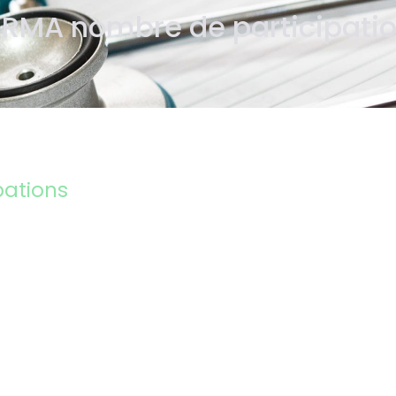
RMA nombre de participati
pations