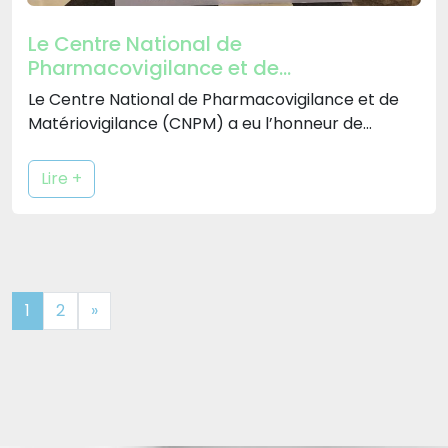
Le Centre National de
Pharmacovigilance et de
Matériovigilance (CNPM) participe à la
Le Centre National de Pharmacovigilance et de
réunion annuelle de l’International
Matériovigilance (CNPM) a eu l’honneur de
Society of Pharmacovigilance (ISoP)
participer à […]
2025
Lire +
1
2
»