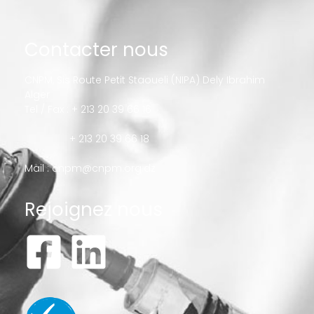
Contacter nous
CNPM, Sis Route Petit Staoueli (NIPA) Dely Ibrahim
Alger
Tel / Fax : + 213 20 39 66 16
+ 213 20 39 66 18
Mail :
cnpm@cnpm.org.dz
Rejoignez nous