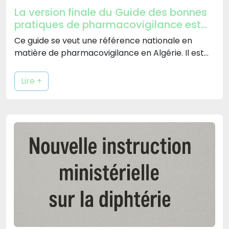
La version finale du Guide des bonnes
pratiques de pharmacovigilance est
désormais disponible
Ce guide se veut une référence nationale en
matière de pharmacovigilance en Algérie. Il est
[…]
Lire +