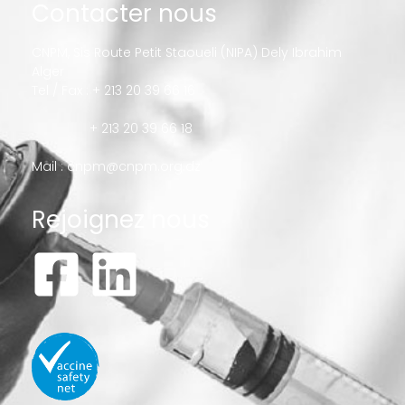
Contacter nous
CNPM, Sis Route Petit Staoueli (NIPA) Dely Ibrahim
Alger
Tel / Fax : + 213 20 39 66 16
+ 213 20 39 66 18
Mail :
cnpm@cnpm.org.dz
Rejoignez nous