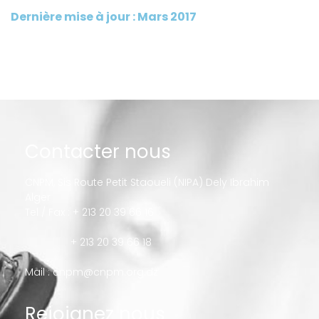
Dernière mise à jour : Mars 2017
Contacter nous
CNPM, Sis Route Petit Staoueli (NIPA) Dely Ibrahim
Alger
Tel / Fax : + 213 20 39 66 16
+ 213 20 39 66 18
Mail :
cnpm@cnpm.org.dz
Rejoignez nous