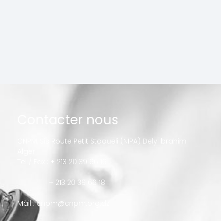
Contacter nous
CNPM, Sis Route Petit Staoueli (NIPA) Dely Ibrahim
Alger
Tel / Fax : + 213 20 39 66 16
+ 213 20 39 66 18
Mail :
cnpm@cnpm.org.dz