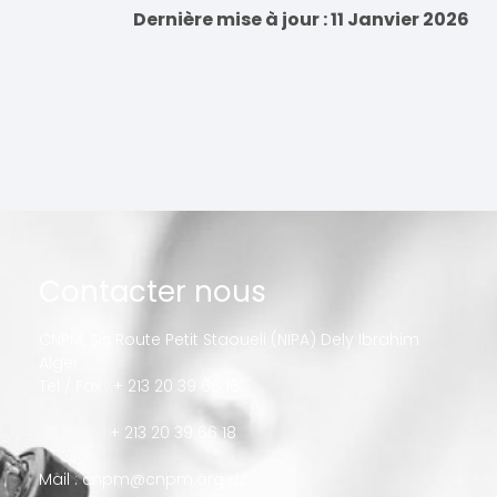
Dernière mise à jour : 11 Janvier 2026
Contacter nous
CNPM, Sis Route Petit Staoueli (NIPA) Dely Ibrahim
Alger
Tel / Fax : + 213 20 39 66 16
+ 213 20 39 66 18
Mail :
cnpm@cnpm.org.dz