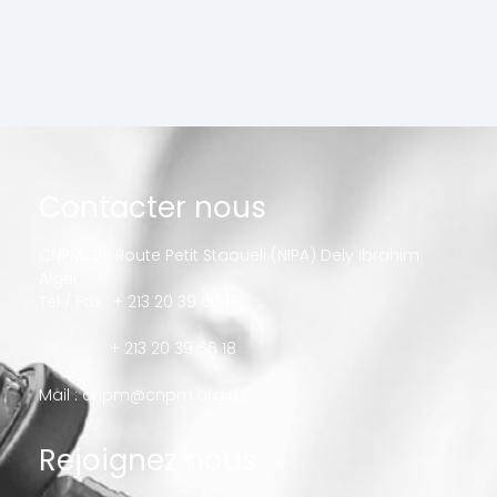
Contacter nous
CNPM, Sis Route Petit Staoueli (NIPA) Dely Ibrahim
Alger
Tel / Fax : + 213 20 39 66 16
+ 213 20 39 66 18
Mail :
cnpm@cnpm.org.dz
Rejoignez nous