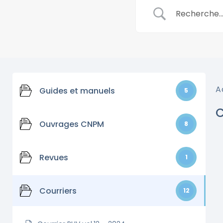
A
Guides et manuels
5
C
Ouvrages CNPM
8
Revues
1
Courriers
12