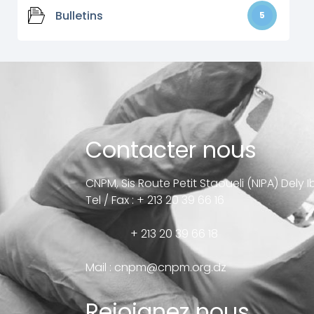
Bulletins
5
Contacter nous
CNPM, Sis Route Petit Staoueli (NIPA) Dely 
Tel / Fax : + 213 20 39 66 16
+ 213 20 39 66 18
Mail :
cnpm@cnpm.org.dz
Rejoignez nous