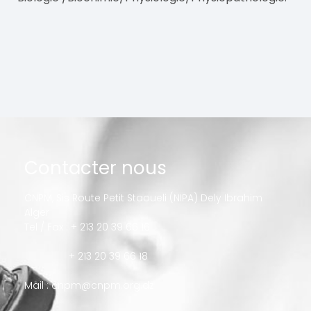
Contacter nous
CNPM, Sis Route Petit Staoueli (NIPA) Dely Ibrahim
Alger
Tel / Fax : + 213 20 39 66 16
+ 213 20 39 66 18
Mail :
cnpm@cnpm.org.dz